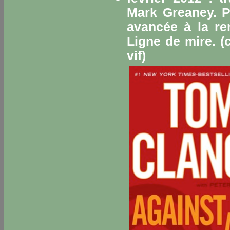
Mark Greaney. Pa
avancée à la re
Ligne de mire
. 
vif
)