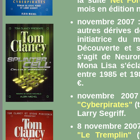
la suite
Net For
mois en édition 
novembre 2007 :
autres dérives
de
initiatrice du
Découverte et s
s'agit de
Neuro
Mona Lisa s'écl
entre 1985 et 19
€.
novembre 2007
"Cyberpirates"
(t
Larry Segriff.
8 novembre 2007
"Le Tremplin"
(t