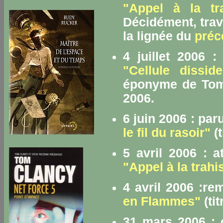
"Appel à la tr
Décidément, trava
la lignée du
préc
4 juillet 2006 
"Cellule disside
éponyme de Tom 
2006.
6 juin 2006 : par
le fil du rasoir"
(t
5 avril 2006 : 
"Appel à la trahi
4 avril 2006 :re
en Flammes"
(tit
31 mars 2006 : 