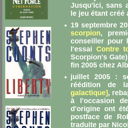
Jusqu'ici, sans 
le jeu étant créé
19 septembre 20
scorpion
, premi
conseiller pour 
l'essai
Contre t
Scorpion's Gate)
fin 2005 chez Alb
juillet 2005 : 
réédition de 
galactique]
, reb
à l'occasion d
d'origine ont ét
postface de Rob
traduite par Nico