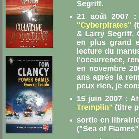
Segriff.
21 août 2007 
"Cyberpirates"
(t
& Larry Segriff. 
en plus grand en
lecture du manusc
l'occurrence, re
en novembre 2007
ans après la remi
peux rien, je con
15 juin 2007 : A
Tremplin"
(titre 
sortie en librair
("Sea of Flames"