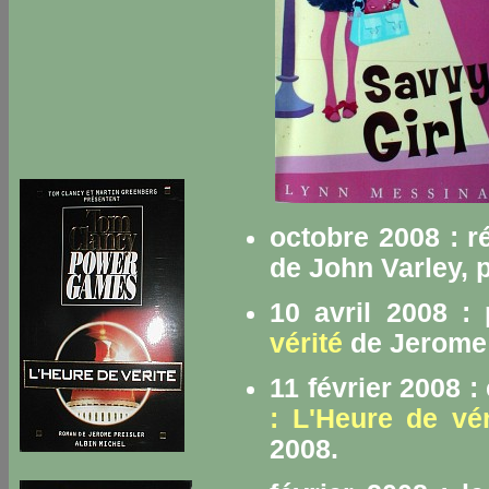
octobre 2008 : r
de John Varley, 
10 avril 2008 :
vérité
de Jerome 
11 février 2008 
: L'Heure de vér
2008.