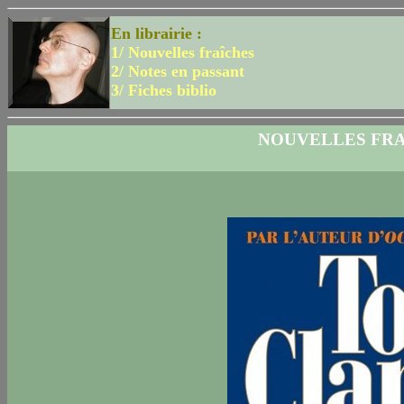
En librairie :
1/ Nouvelles fraîches
2/ Notes en passant
3/ Fiches biblio
NOUVELLES FRA