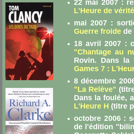
22 mai 2007 : r
L'Heure de vérit
mai 2007 : sort
Guerre froide
de 
18 avril 2007 :
"Chantage au nu
Rovin. Dans la 
Games 7 : L'Heu
8 décembre 2006
"La Relève"
(titr
Dans la foulée, 
L'Heure H
(titre 
octobre 2006 : s
de l'édition "bil