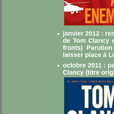
janvier 2012 : re
de Tom Clancy et
fronts
) Parutio
laisser place à
L
octobre 2011 : p
Clancy (titre ori