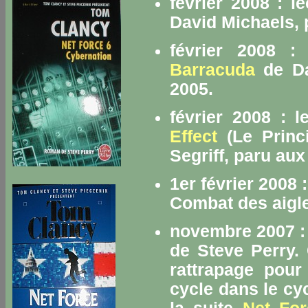
février 2008 : l
David Michaels,
février 2008 :
Barracuda
de Da
2005.
février 2008 : 
Effect
(Le Princ
Segriff, paru aux
1er février 2008 
Combat des aigle
novembre 2007 :
de Steve Perry.
rattrapage pour
cycle dans le cyc