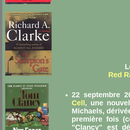
L
Red R
22 septembre 20
Cell
, une nouvel
Michaels, dérivé
première fois (
"Clancy" est dé