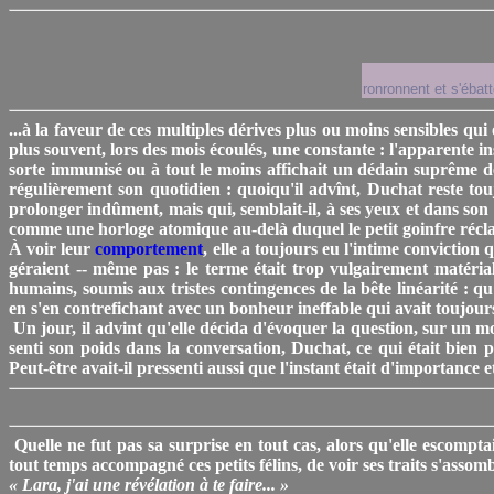
ronronnent et s'ébatt
...à la faveur de ces multiples dérives plus ou moins sensibles qui
plus souvent, lors des mois écoulés, une constante : l'apparente 
sorte immunisé ou à tout le moins affichait un dédain suprême de
régulièrement son quotidien : quoiqu'il advînt, Duchat reste touj
prolonger indûment, mais qui, semblait-il, à ses yeux et dans son 
comme une horloge atomique au-delà duquel le petit goinfre réclam
À voir leur
comportement
, elle a toujours eu l'intime conviction 
géraient -- même pas : le terme était trop vulgairement matérial
humains, soumis aux tristes contingences de la bête linéarité : qu'
en s'en contrefichant avec un bonheur ineffable qui avait toujour
Un jour, il advint qu'elle décida d'évoquer la question, sur un mod
senti son poids dans la conversation, Duchat, ce qui était bien 
Peut-être avait-il pressenti aussi que l'instant était d'importance et 
Quelle ne fut pas sa surprise en tout cas, alors qu'elle escompt
tout temps accompagné ces petits félins, de voir ses traits s'ass
« Lara, j'ai une révélation à te faire... »