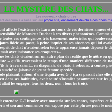
LE MYSTÈRE DES CHATS...
Les nouveaux chats-pitres
ent désormais à l'aise sur leur
propre site, entièrement dévolu à ces chers m
 ont affecté l'existence de Lara au cours de ces dernières années et 
insensibilité de Monsieur Duchat à ces divers phénomènes. Comme s'
 toutes ces contingences très bassement matérielles qui boulevers
ours fidèle au poste, à peine inquiet de ses absences qui lui avai
esprit de chat n'avaient selon toute apparence jamais dépassé le dél
ait avec insistance ses croquettes...
que les chats vivaient sur un autre plan de réalité que le nôtre ou qu
iste -- qu'ils traversaient le temps d'une manière différente de 
ils le traversaient... en diagonale, de biais, à rebours, à contre-pie
s suscité sa jalousie de jeune femme speedée.
e plaisant, autour d'une téquila avec G-J (ça se passait chez elle e
peu dans ses habitudes, avait sauté s'installer pesamment sur les
allait les engager, tous les deux, non : tous les trois).
ait entendre G-J broder avec maestria sur les contes, mystères et 
ombrir et son ami commencer son exposé par cette phrase pour le moi