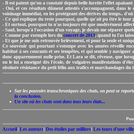
- Il est patent qu'on a constaté depuis belle lurette l'effet apaisan
- Oui, et ces résultats dûment attestés s'accompagnent, dans le
voisinage immédiat, en les protégeant des dérives du temps.. d'où 
- Ce qui explique du reste pourquoi, quelle qu'ait pu être le to
- Et surtout, pourquoi tu n'as toujours été que modérément affec
- Sauf, lorsqu'à l'occasion d'un voyage, je devais me séparer qu
- Comme par exemple lors du
concert de 2013
, quand tu l'as la
- Et que je me suis retrouvée brièvement, et pour la seule et uniqu
Ce souvenir qui pourtant s'estompe avec les années réveille enco
habitué à ses courants et ses tempêtes, et qui semble y naviguer 
donc apparemment nulle prise. Et Lara se dit, rêveuse, que lorsqu
on le lui a enseigné dès l'école, de vulgaires manifestations d'
obstinée résistance du petit félin aux trafics et marchandages du 
Sur les pouvoirs transchroniques des chats, on peut se reporte
la conclusion.
Un site où les chats sont dans tous leurs états...
Pour
Accueil
|
Les auteurs
|
Des étoiles par milliers
|
Les tours d'une ville