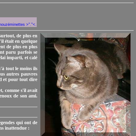
inouzéminettes >"."<.
surtout, de plus en
il était en quelque
ent de plus en plus
ent paru parfois se
ai imparti, et calé
'à tout le moins ils
nous autres pauvres
d et pour tout dire
t, comme s'il avait
 genoux de son ami.
légendes qui ont de
ns inattendue :