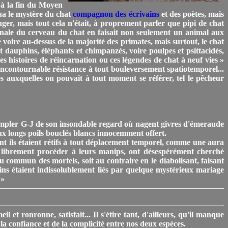
e à la fin du Moyen
qua le mystère du chat
compagnon des écrivains
et des poètes, mais
r, mais tout cela n'était, à proprement parler que pipi de chat
uronale du cerveau du chat en faisait non seulement un animal aux
té voire au-dessus de la majorité des primates, mais surtout, le chat
et dauphins, éléphants et chimpanzés, voire poulpes et psittacidés,
es histoires de réincarnation ou ces légendes de chat à neuf vies »
incontournable résistance à tout bouleversement spatiotemporel...
es auxquelles on pouvait à tout moment se référer, tel le pêcheur
ntempler G-J de son insondable regard où nagent givres d'émeraude
ux longs poils bouclés blancs innocemment offert.
ent ils étaient rétifs à tout déplacement temporel, comme une aura
oir librement procéder à leurs manips, ont désespérément cherché
u commun des mortels, soit au contraire en le diabolisant, faisant
stins étaient indissolublement liés par quelque mystérieux mariage
 »
 ronronne, satisfait... Il s'étire tant, d'ailleurs, qu'il manque
e la confiance et de la complicité entre nos deux espèces.