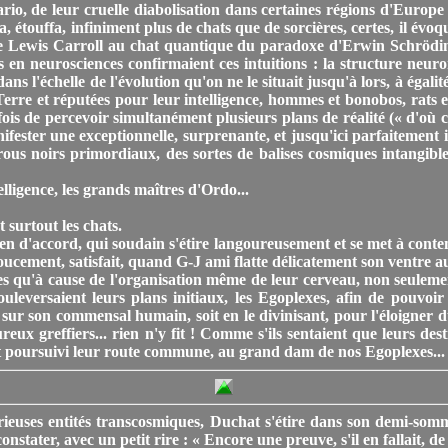
rario, de leur cruelle diabolisation dans certaines régions d'Europ
a, étouffa, infiniment plus de chats que de sorcières, certes, il évo
de Lewis Carroll au chat quantique du paradoxe d'Erwin Schrödinge
es en neurosciences confirmaient ces intuitions : la structure ne
ns l'échelle de l'évolution qu'on ne le situait jusqu'à lors, à égali
e Terre et réputées pour leur intelligence, hommes et bonobos, rats 
 fois de percevoir simultanément plusieurs plans de réalité (« d'où c
ester une exceptionnelle, surprenante, et jusqu'ici parfaitement 
trous noirs primordiaux, des sortes de balises cosmiques intangibl
lligence, les grands maîtres d'Ordo...
t surtout les chats.
t bien d'accord, qui soudain s'étire langoureusement et se met à co
doucement, satisfait, quand G-J ami flatte délicatement son ventre a
erçues qu'à cause de l'organisation même de leur cerveau, non seulem
bouleversaient leurs plans initiaux, les Egoplexes, afin de pouv
sur son commensal humain, soit en le divinisant, pour l'éloigner d
reux greffiers... rien n'y fit ! Comme s'ils sentaient que leurs de
ont poursuivi leur route commune, au grand dam de nos Egoplexes...
ses entités transcosmiques, Duchat s'étire dans son demi-sommeil et
onstater, avec un petit rire : « Encore une preuve, s'il en fallait, d