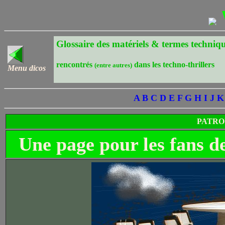
Glossaire des matériels & termes techniqu
rencontrés
dans les techno-thrillers
(entre autres)
Menu dicos
A
B
C
D
E
F
G
H
I
J
K
PATROU
Une page pour les fans 