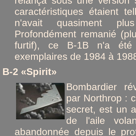
relança sous une version s
caractéristiques étaient t
n'avait quasiment plus
Profondément remanié (plus
furtif), ce B-1B n'a été
exemplaires de 1984 à 198
B-2 «Spirit»
Bombardier rév
par Northrop : 
secret, est un 
de l'aile vol
abandonnée depuis le pro