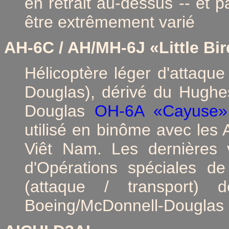
en retrait au-dessus -- et 
être extrêmement varié
AH-6C / AH/MH-6J
«Little Bi
Hélicoptère léger d'attaque
Douglas), dérivé du Hugh
Douglas
OH-6A «Cayuse»
utilisé en binôme avec les
Viêt Nam. Les dernières v
d'Opérations spéciales 
(attaque / transport) 
Boeing/McDonnell-Douglas