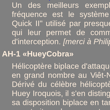
Un des meilleurs exemple
fréquence est le systèm
Quick II" utilisé par presq
qui leur permet de comm
d'interception.
[merci à Phil
AH-1
«HueyCobra»
Hélicoptère biplace d'attaq
en grand nombre au Viêt-
Dérivé du célèbre hélicoptè
Huey Iroquois, il s'en disti
sa disposition biplace en tan