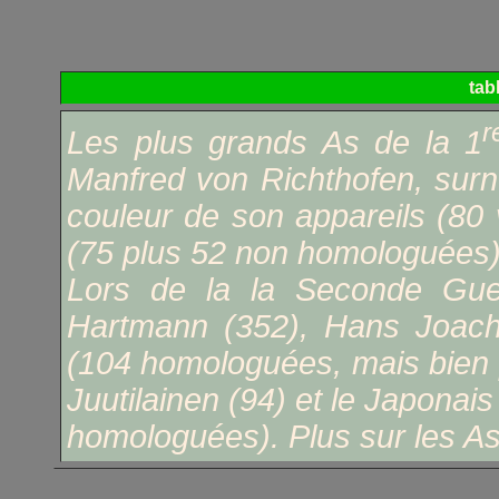
tab
r
Les plus grands As de la 1
Manfred von Richthofen, sur
couleur de son appareils (80 
(75 plus 52 non homologuées)
Lors de la la Seconde Guer
Hartmann (352), Hans Joachi
(104 homologuées, mais bien 
Juutilainen (94) et le Japonai
homologuées). Plus sur les As