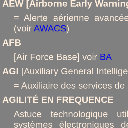
AEW [Airborne Early Warnin
= Alerte aérienne avancée
(voir
AWACS
)
AFB
[Air Force Base] voir
BA
AGI
[Auxiliary General Intellig
= Auxiliaire des services d
AGILITÉ EN FREQUENCE
Astuce technologique ut
systèmes électroniques d