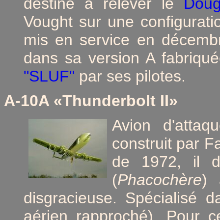
destiné à relever le
Doug
Vought sur une configurat
mis en service en décembr
dans sa version A fabriq
"SLUF"
par ses pilotes.
A-10A «Thunderbolt II»
Avion d'attaq
construit par Fa
de 1972, il 
(
Phacochère
) 
disgracieuse. Spécialisé 
aérien rapproché)
. Pour c