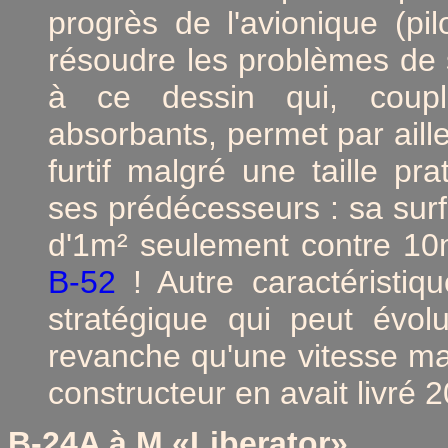
progrès de l'avionique (pi
résoudre les problèmes de 
à ce dessin qui, couplé
absorbants, permet par aill
furtif malgré une taille pr
ses prédécesseurs : sa surf
d'1m² seulement contre 1
B-52
! Autre caractéristiq
stratégique qui peut évol
revanche qu'une vitesse ma
constructeur en avait livré 
B-24A à M
«Liberator»