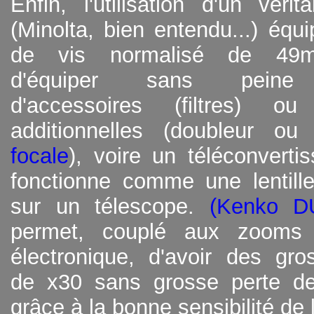
Enfin, l'utilisation d'un vérita
(Minolta, bien entendu...) équ
de vis normalisé de 49
d'équiper sans peine l
d'accessoires (filtres) ou
additionnelles (doubleur o
focale
), voire un téléconverti
fonctionne comme une lentill
sur un télescope.
(Kenko D
permet, couplé aux zooms 
électronique, d'avoir des gro
de x30 sans grosse perte de
grâce à la bonne sensibilité de l