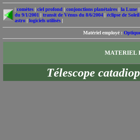
|
comètes
|
ciel profond
|
conjonctions planétaires
|
la Lune
du 9/1/2001
|
transit de Vénus du 8/6/2004
|
éclipse de Solei
astro
|
logiciels utilisés
|
Matériel employé :
Optiqu
MATERIEL 
Télescope catadio