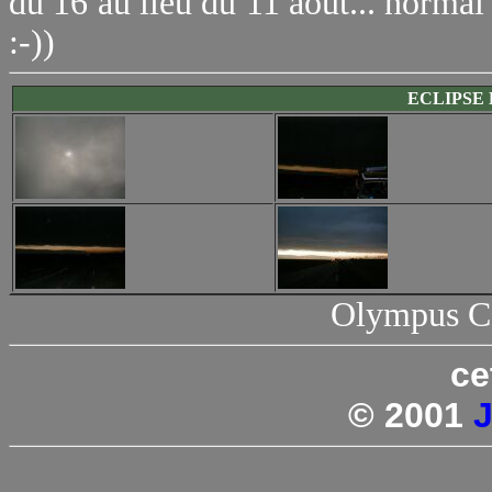
du 16 au lieu du 11 août... normal 
:-))
ECLIPSE D
Olympus C
ce
© 2001