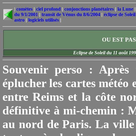
|
comètes
|
ciel profond
|
conjonctions planétaires
|
la Lune
du 9/1/2001
|
transit de Vénus du 8/6/2004
|
éclipse de Solei
astro
|
logiciels utilisés
|
OU EST PASS
Eclipse de Soleil du 11 août 19
Souvenir perso : Après 
éplucher les cartes météo e
entre Reims et la côte n
définitive à mi-chemin : 
au nord de Paris. La ville