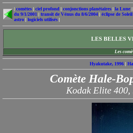
|
comètes
|
ciel profond
|
conjonctions planétaires
|
la Lune
du 9/1/2001
|
transit de Vénus du 8/6/2004
|
éclipse de Solei
astro
|
logiciels utilisés
|
LES BELLES VI
Les comèt
Hyakutake, 1996
|
Ha
Comète Hale-Bopp
Kodak Elite 400,