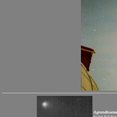
Agrandissemen
Kodak TriX-Pan,