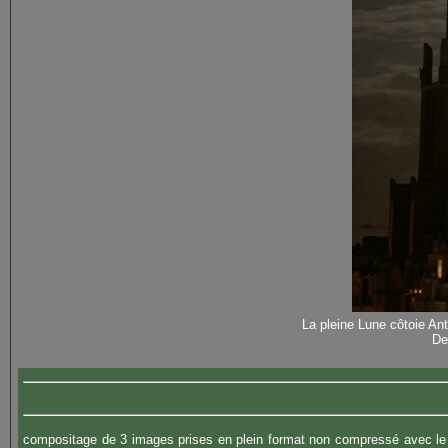
La pleine Lune côtoie Ant
De
compositage de 3 images prises en plein format non compressé avec le 