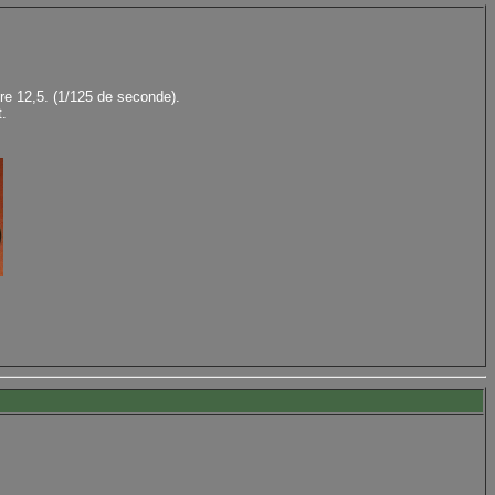
re 12,5. (1/125 de seconde).
t.