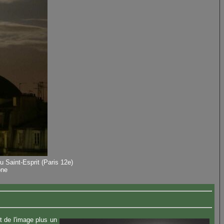
u Saint-Esprit (Paris 12e)
ône
 de l'image plus un