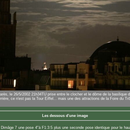
arès, le 26/5/2002 21h34TU prise entre le clocher et le dôme de la basilique d
rrière, ce n'est pas la Tour Eiffel... mais une des attractions de la Foire du Tr
Les dessous d'une image
Dimâge 7 une pose 4"à F1:3:5 plus une seconde pose identique pour le haut