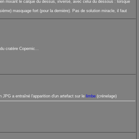
 en mixant le calque du dessus, inversé, avec celui du dessous : lorsque
sième) masquage fort (pour la dernière). Pas de solution miracle, il faut
du cratère Copernic...
 JPG a entraîné l'apparition d'un artefact sur le
limbe
(crénelage)