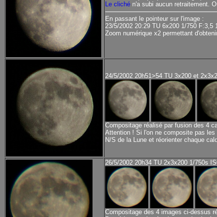
Le cliché
n'a subi aucun retraitement. O
En passant le pointeur sur l'image :
23/5/2002 20:29 TU 6x200 1/750 F:3,5
Zoom numérique x2 permettant d'obtenir
24/5/2002 20h51>54 TU 3x200 et 2x3x2
Compositage réalisé par fusion des 4 c
Attention ! Si l'on ne composite pas le
N/S de la Lune et réorienter chaque ca
26/5/2002 20h34 TU 2x3x200 1/750s IS
Compositage des 4 images ci-dessus réali