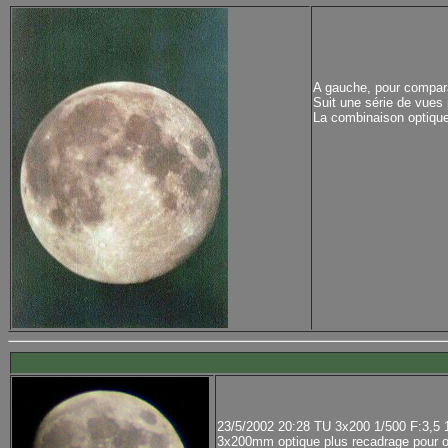
A gauche, pour compara
Suit une série de vues
La combinaison optique 
23/5/2002 20:28 TU 3x200 1/500 F:3,5
3x200mm optique plus recadrage pour o