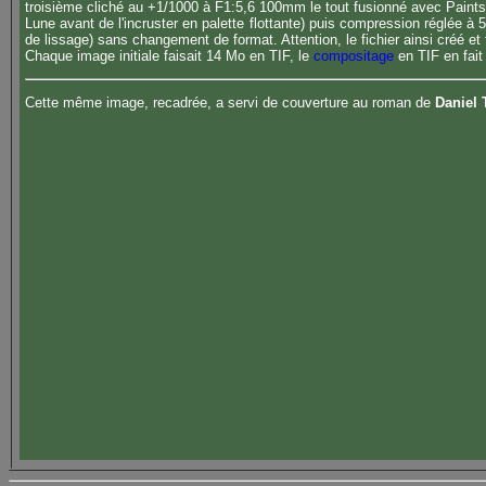
troisième cliché au +1/1000 à F1:5,6 100mm le tout fusionné avec Paints
Lune avant de l'incruster en palette flottante) puis compression réglé
de lissage) sans changement de format. Attention, le fichier ainsi créé e
Chaque image initiale faisait 14 Mo en TIF, le
compositage
en TIF en fait
Cette même image, recadrée, a servi de couverture au roman de
Daniel 