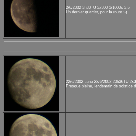
2/6/2002 3h30TU 3x300 1/1000s 3,5
Un dernier quartier, pour la route :-)
22/6/2002 Lune 22/6/2002 20h36TU 2x3
Presque pleine, lendemain de solstice d'