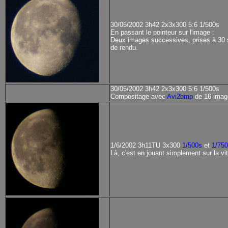
30/05/2002 3h42 2x3x300 5:6 1/500s
En passant le pointeur sur l'image :
Deux images successives, prises à 30 se
de rendu.
30/05/2002 3h42 2x3x300 5:6 1/500s
Compositage avec
Avi2bmp
de 16 imag
1/6/2002 3h11TU 3x300
1/500s
et
1/750
Là, c'est en jouant simplement sur la vi