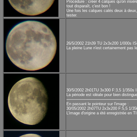
Procédure : créer 4 calques qu'on insèr
tout disparaît, c'est bon !
Une fois les calques calés deux à deux, 
tester.
26/5/2002 21h39 TU 2x3x200 1/000s IS
La pleine Lune n'est certainement pas le
30/5/2002 2h01TU 3x300 F:3,5 1/350s
La période est idéale pour bien distingu
En passant le pointeur sur l'image :
30/05/2002 2h07TU 2x3x200 F:5,5 1/3
L'image d'origine a été enregistrée en