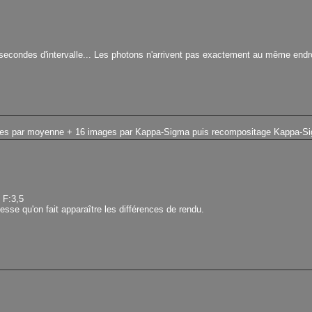
condes d'intervalle... Les photons n'arrivent pas exactement au même endroit 
es par moyenne + 16 images par Kappa-Sigma puis recompositage Kappa-Si
F:3,5
tesse qu'on fait apparaître les différences de rendu.