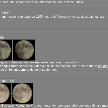
n note une légère aberration chromatique sur le limbe lunaire
 100ISO
 une focale résultante de 1200mm. la différence entre les deux clichés est m
00.
alques ci-dessus réalisée manuellement avec Paintshop Pro
s images d'une séquence vidéo ou si l'on ne dispose pas d'une monture
équator
lque en tenant compte de ce basculement.
0100 F3,5
sé avec Paintshop Pro pour tenter de faire apparaître quelques détails malgré 