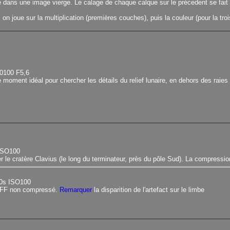
e dans une image vierge. Le calage de chaque calque sur le précedent se fait
on joue sur la multiplication (premières couches), puis la couleur (pour la troi
0100 F5,6
 moment idéal pour chercher les détails du relief lunaire, en dehors des raies 
 ISO100
er le cratère Clavius (le long du terminateur, près du pôle Sud). La compression
50s ISO100
 TIFF non compressé.
Remarquer
la disparition de l'artefact sur le limbe