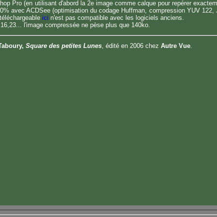
hop Pro (en utilisant d'abord la 2e image comme calque pour repérer exacteme
e à 50% avec ACDSee (optimisation du codage Huffman, compression YUV 122, 
t téléchargeable
ici
n'est pas compatible avec les logiciels anciens.
 16,23... l'image compressée ne pèse plus que 140ko.
Taboury,
Square des petites Lunes
, édité en 2006 chez
Autre Vue
.